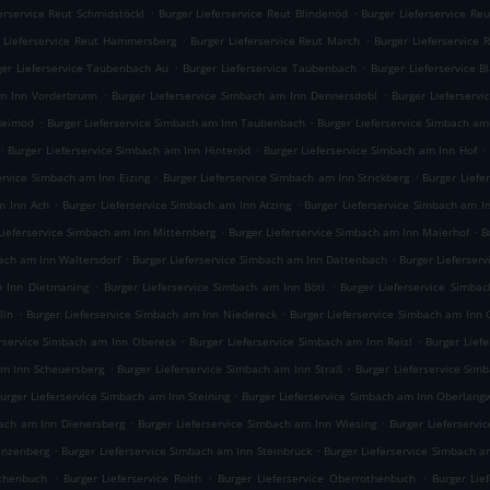
.
.
erservice Reut Schmidstöckl
Burger Lieferservice Reut Blindenöd
Burger Lieferservice Re
.
.
 Lieferservice Reut Hammersberg
Burger Lieferservice Reut March
Burger Lieferservice
.
.
ger Lieferservice Taubenbach Au
Burger Lieferservice Taubenbach
Burger Lieferservice 
.
.
am Inn Vorderbrunn
Burger Lieferservice Simbach am Inn Dennersdobl
Burger Lieferserv
.
.
 Heimöd
Burger Lieferservice Simbach am Inn Taubenbach
Burger Lieferservice Simbach am
.
.
.
Burger Lieferservice Simbach am Inn Hinteröd
Burger Lieferservice Simbach am Inn Hof
.
.
ervice Simbach am Inn Eizing
Burger Lieferservice Simbach am Inn Strickberg
Burger Liefe
.
.
m Inn Ach
Burger Lieferservice Simbach am Inn Atzing
Burger Lieferservice Simbach am 
.
.
Lieferservice Simbach am Inn Mitternberg
Burger Lieferservice Simbach am Inn Maierhof
B
.
.
bach am Inn Waltersdorf
Burger Lieferservice Simbach am Inn Dattenbach
Burger Lieferser
.
.
m Inn Dietmaning
Burger Lieferservice Simbach am Inn Bötl
Burger Lieferservice Simba
.
.
lln
Burger Lieferservice Simbach am Inn Niedereck
Burger Lieferservice Simbach am Inn
.
.
erservice Simbach am Inn Obereck
Burger Lieferservice Simbach am Inn Reisl
Burger Lief
.
.
am Inn Scheuersberg
Burger Lieferservice Simbach am Inn Straß
Burger Lieferservice Si
.
urger Lieferservice Simbach am Inn Steining
Burger Lieferservice Simbach am Inn Oberlang
.
.
bach am Inn Dienersberg
Burger Lieferservice Simbach am Inn Wiesing
Burger Lieferservi
.
.
anzenberg
Burger Lieferservice Simbach am Inn Steinbruck
Burger Lieferservice Simbach 
.
.
.
othenbuch
Burger Lieferservice Roith
Burger Lieferservice Oberrothenbuch
Burger Lie