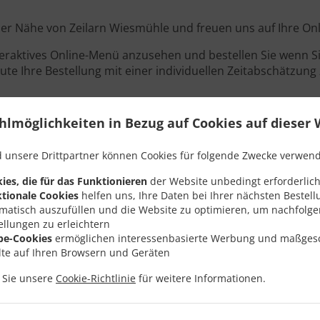
n der Nähe von Zeilarn Wiesmühle und freuen uns auf Ihre Onl
teraktives Online-Menü anzusehen und bestellen Sie wenn Sie
ute Ihre Bestellung mit einer individuellen Zeitabschätzung 
hlmöglichkeiten in Bezug auf Cookies auf dieser 
Angebote
 unsere Drittpartner können Cookies für folgende Zwecke verwen
ies, die für das Funktionieren
der Website unbedingt erforderlich
tionale Cookies
helfen uns, Ihre Daten bei Ihrer nächsten Bestell
matisch auszufüllen und die Website zu optimieren, um nachfolg
ellungen zu erleichtern
be-Cookies
ermöglichen interessenbasierte Werbung und maßges
lte auf Ihren Browsern und Geräten
n Sie unsere
Cookie-Richtlinie
für weitere Informationen.