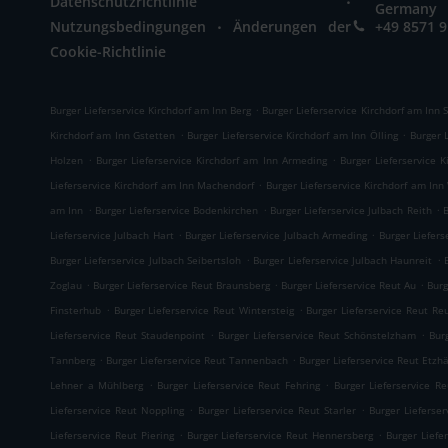
Datenschutzrichtlinie
Germany
.
Nutzungsbedingungen
Änderungen der
+49 8571 
Cookie-Richtlinie
.
Burger Lieferservice Kirchdorf am Inn Berg
Burger Lieferservice Kirchdorf am Inn
.
.
Kirchdorf am Inn Gstetten
Burger Lieferservice Kirchdorf am Inn Ölling
Burger 
.
.
Holzen
Burger Lieferservice Kirchdorf am Inn Armeding
Burger Lieferservice 
.
Lieferservice Kirchdorf am Inn Machendorf
Burger Lieferservice Kirchdorf am Inn
.
.
.
am Inn
Burger Lieferservice Bodenkirchen
Burger Lieferservice Julbach Reith
B
.
.
Lieferservice Julbach Hart
Burger Lieferservice Julbach Armeding
Burger Liefers
.
.
Burger Lieferservice Julbach Seibertsloh
Burger Lieferservice Julbach Haunreit
.
.
.
Zoglau
Burger Lieferservice Reut Braunsberg
Burger Lieferservice Reut Au
Burg
.
.
Finsterhub
Burger Lieferservice Reut Wintersteig
Burger Lieferservice Reut Re
.
.
Lieferservice Reut Staudenpoint
Burger Lieferservice Reut Schönstelzham
Bur
.
.
Tannberg
Burger Lieferservice Reut Tannenbach
Burger Lieferservice Reut Etzh
.
.
Lehner a Mühlberg
Burger Lieferservice Reut Fehring
Burger Lieferservice R
.
.
Lieferservice Reut Noppling
Burger Lieferservice Reut Starler
Burger Lieferse
.
.
Lieferservice Reut Piering
Burger Lieferservice Reut Hennersberg
Burger Liefe