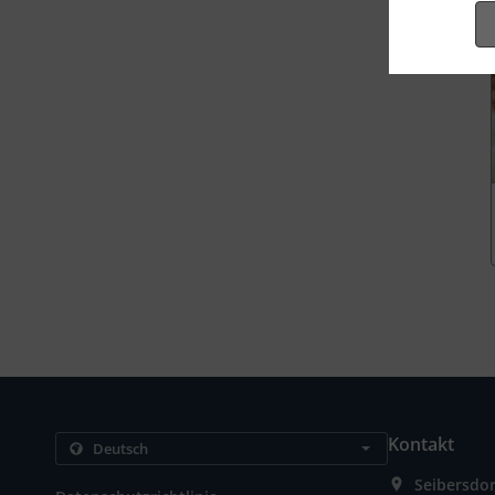
Kontakt
Seibersdor
.