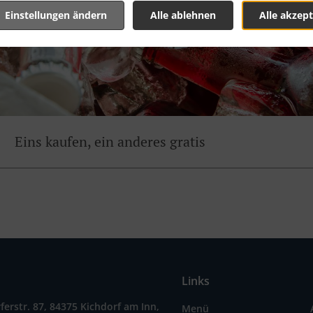
Einstellungen ändern
Alle ablehnen
Alle akzept
Eins kaufen, ein anderes gratis
Links
ferstr. 87, 84375 Kichdorf am Inn,
Menü