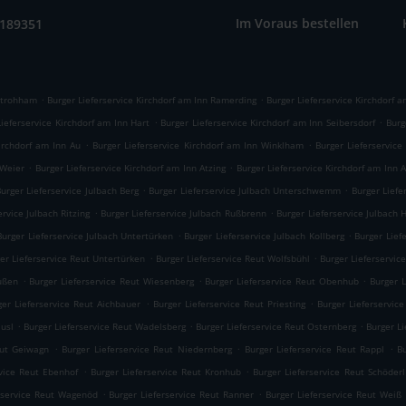
Im Voraus bestellen
9189351
.
.
 Strohham
Burger Lieferservice Kirchdorf am Inn Ramerding
Burger Lieferservice Kirchdorf a
.
.
Lieferservice Kirchdorf am Inn Hart
Burger Lieferservice Kirchdorf am Inn Seibersdorf
Burg
.
.
Kirchdorf am Inn Au
Burger Lieferservice Kirchdorf am Inn Winklham
Burger Lieferservice
.
.
 Weier
Burger Lieferservice Kirchdorf am Inn Atzing
Burger Lieferservice Kirchdorf am Inn 
.
.
urger Lieferservice Julbach Berg
Burger Lieferservice Julbach Unterschwemm
Burger Lief
.
.
ervice Julbach Ritzing
Burger Lieferservice Julbach Rußbrenn
Burger Lieferservice Julbach 
.
.
Burger Lieferservice Julbach Untertürken
Burger Lieferservice Julbach Kollberg
Burger Lief
.
.
er Lieferservice Reut Untertürken
Burger Lieferservice Reut Wolfsbühl
Burger Lieferservi
.
.
.
ußen
Burger Lieferservice Reut Wiesenberg
Burger Lieferservice Reut Obenhub
Burger 
.
.
ger Lieferservice Reut Aichbauer
Burger Lieferservice Reut Priesting
Burger Lieferservic
.
.
.
äusl
Burger Lieferservice Reut Wadelsberg
Burger Lieferservice Reut Osternberg
Burger Li
.
.
.
eut Geiwagn
Burger Lieferservice Reut Niedernberg
Burger Lieferservice Reut Rappl
B
.
.
rvice Reut Ebenhof
Burger Lieferservice Reut Kronhub
Burger Lieferservice Reut Schöderl
.
.
rservice Reut Wagenöd
Burger Lieferservice Reut Ranner
Burger Lieferservice Reut Weiß