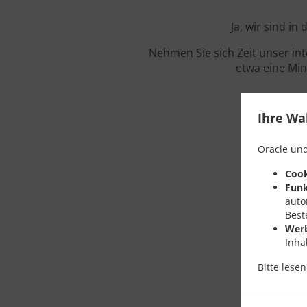
Ja, wir sind i
Nehmen Sie sich Zeit unser in
etwa eine Min
Ihre Wa
Oracle und
Cook
Funk
auto
Best
Wer
Inha
Bitte lese