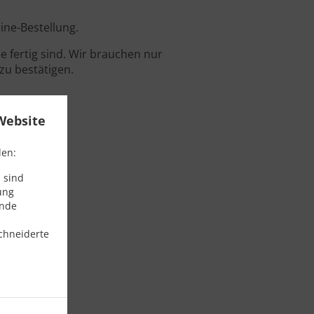
ine-Bestellung.
 fertig sind. Wir brauchen nur
zu bestätigen.
Website
den:
 sind
ung
ende
chneiderte