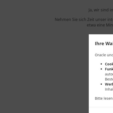
Ja, wir sind 
Nehmen Sie sich Zeit unser in
etwa eine Min
Ihre Wa
Oracle und
Cook
Funk
auto
Best
Wer
Inha
Bitte lese