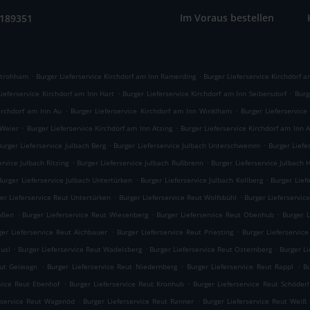
Im Voraus bestellen
9189351
.
.
 Strohham
Burger Lieferservice Kirchdorf am Inn Ramerding
Burger Lieferservice Kirchdorf a
.
.
Lieferservice Kirchdorf am Inn Hart
Burger Lieferservice Kirchdorf am Inn Seibersdorf
Burg
.
.
Kirchdorf am Inn Au
Burger Lieferservice Kirchdorf am Inn Winklham
Burger Lieferservice
.
.
 Weier
Burger Lieferservice Kirchdorf am Inn Atzing
Burger Lieferservice Kirchdorf am Inn 
.
.
urger Lieferservice Julbach Berg
Burger Lieferservice Julbach Unterschwemm
Burger Lief
.
.
ervice Julbach Ritzing
Burger Lieferservice Julbach Rußbrenn
Burger Lieferservice Julbach 
.
.
Burger Lieferservice Julbach Untertürken
Burger Lieferservice Julbach Kollberg
Burger Lief
.
.
er Lieferservice Reut Untertürken
Burger Lieferservice Reut Wolfsbühl
Burger Lieferservi
.
.
.
ußen
Burger Lieferservice Reut Wiesenberg
Burger Lieferservice Reut Obenhub
Burger 
.
.
ger Lieferservice Reut Aichbauer
Burger Lieferservice Reut Priesting
Burger Lieferservic
.
.
.
äusl
Burger Lieferservice Reut Wadelsberg
Burger Lieferservice Reut Osternberg
Burger Li
.
.
.
eut Geiwagn
Burger Lieferservice Reut Niedernberg
Burger Lieferservice Reut Rappl
B
.
.
rvice Reut Ebenhof
Burger Lieferservice Reut Kronhub
Burger Lieferservice Reut Schöderl
.
.
rservice Reut Wagenöd
Burger Lieferservice Reut Ranner
Burger Lieferservice Reut Weiß