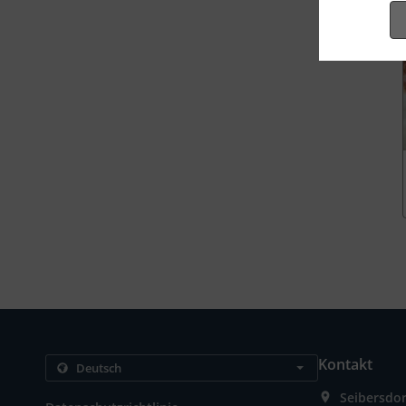
Kontakt
Seibersdor
.