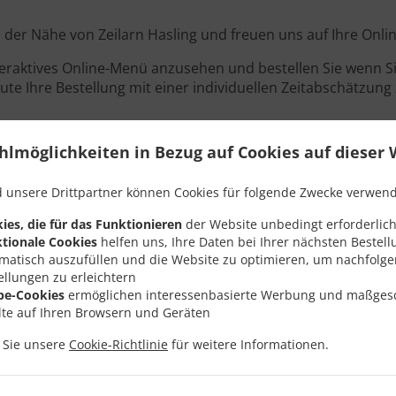
in der Nähe von Zeilarn Hasling und freuen uns auf Ihre Onli
teraktives Online-Menü anzusehen und bestellen Sie wenn Sie
ute Ihre Bestellung mit einer individuellen Zeitabschätzung 
hlmöglichkeiten in Bezug auf Cookies auf dieser 
Angebote
 unsere Drittpartner können Cookies für folgende Zwecke verwen
ies, die für das Funktionieren
der Website unbedingt erforderlich
tionale Cookies
helfen uns, Ihre Daten bei Ihrer nächsten Bestell
matisch auszufüllen und die Website zu optimieren, um nachfolg
ellungen zu erleichtern
be-Cookies
ermöglichen interessenbasierte Werbung und maßges
lte auf Ihren Browsern und Geräten
n Sie unsere
Cookie-Richtlinie
für weitere Informationen.