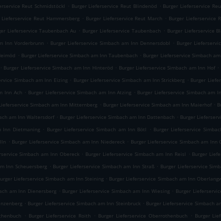
.
.
erservice Reut Schmidstöckl
Burger Lieferservice Reut Blindenöd
Burger Lieferservice Re
.
.
 Lieferservice Reut Hammersberg
Burger Lieferservice Reut March
Burger Lieferservice
.
.
ger Lieferservice Taubenbach Au
Burger Lieferservice Taubenbach
Burger Lieferservice 
.
.
am Inn Vorderbrunn
Burger Lieferservice Simbach am Inn Dennersdobl
Burger Lieferserv
.
.
 Heimöd
Burger Lieferservice Simbach am Inn Taubenbach
Burger Lieferservice Simbach am
.
.
.
Burger Lieferservice Simbach am Inn Hinteröd
Burger Lieferservice Simbach am Inn Hof
.
.
ervice Simbach am Inn Eizing
Burger Lieferservice Simbach am Inn Strickberg
Burger Liefe
.
.
m Inn Ach
Burger Lieferservice Simbach am Inn Atzing
Burger Lieferservice Simbach am 
.
.
Lieferservice Simbach am Inn Mitternberg
Burger Lieferservice Simbach am Inn Maierhof
B
.
.
bach am Inn Waltersdorf
Burger Lieferservice Simbach am Inn Dattenbach
Burger Lieferser
.
.
m Inn Dietmaning
Burger Lieferservice Simbach am Inn Bötl
Burger Lieferservice Simba
.
.
lln
Burger Lieferservice Simbach am Inn Niedereck
Burger Lieferservice Simbach am Inn
.
.
erservice Simbach am Inn Obereck
Burger Lieferservice Simbach am Inn Reisl
Burger Lief
.
.
am Inn Scheuersberg
Burger Lieferservice Simbach am Inn Straß
Burger Lieferservice Si
.
urger Lieferservice Simbach am Inn Steining
Burger Lieferservice Simbach am Inn Oberlang
.
.
bach am Inn Dienersberg
Burger Lieferservice Simbach am Inn Wiesing
Burger Lieferservi
.
.
anzenberg
Burger Lieferservice Simbach am Inn Steinbruck
Burger Lieferservice Simbach 
.
.
.
othenbuch
Burger Lieferservice Roith
Burger Lieferservice Oberrothenbuch
Burger Lie