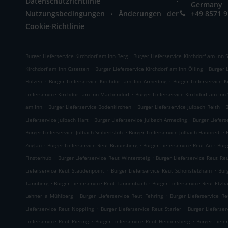
Datenschutzrichtlinie
Germany
.
Nutzungsbedingungen
Änderungen der
+49 8571 
Cookie-Richtlinie
.
Burger Lieferservice Kirchdorf am Inn Berg
Burger Lieferservice Kirchdorf am Inn
.
.
Kirchdorf am Inn Gstetten
Burger Lieferservice Kirchdorf am Inn Ölling
Burger 
.
.
Holzen
Burger Lieferservice Kirchdorf am Inn Armeding
Burger Lieferservice 
.
Lieferservice Kirchdorf am Inn Machendorf
Burger Lieferservice Kirchdorf am Inn
.
.
.
am Inn
Burger Lieferservice Bodenkirchen
Burger Lieferservice Julbach Reith
B
.
.
Lieferservice Julbach Hart
Burger Lieferservice Julbach Armeding
Burger Liefers
.
.
Burger Lieferservice Julbach Seibertsloh
Burger Lieferservice Julbach Haunreit
.
.
.
Zoglau
Burger Lieferservice Reut Braunsberg
Burger Lieferservice Reut Au
Burg
.
.
Finsterhub
Burger Lieferservice Reut Wintersteig
Burger Lieferservice Reut Re
.
.
Lieferservice Reut Staudenpoint
Burger Lieferservice Reut Schönstelzham
Bur
.
.
Tannberg
Burger Lieferservice Reut Tannenbach
Burger Lieferservice Reut Etzh
.
.
Lehner a Mühlberg
Burger Lieferservice Reut Fehring
Burger Lieferservice R
.
.
Lieferservice Reut Noppling
Burger Lieferservice Reut Starler
Burger Lieferse
.
.
Lieferservice Reut Piering
Burger Lieferservice Reut Hennersberg
Burger Liefe