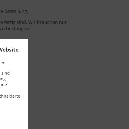
ne-Bestellung.
 fertig sind. Wir brauchen nur
zu bestätigen.
Website
den:
 sind
ung
ende
chneiderte