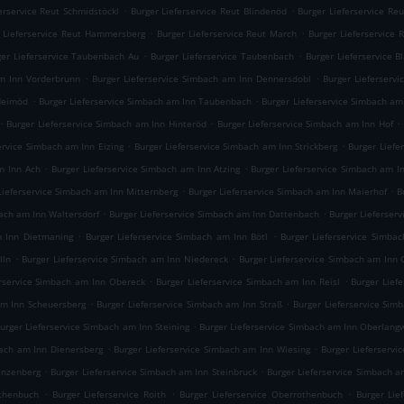
.
.
erservice Reut Schmidstöckl
Burger Lieferservice Reut Blindenöd
Burger Lieferservice Re
.
.
 Lieferservice Reut Hammersberg
Burger Lieferservice Reut March
Burger Lieferservice
.
.
ger Lieferservice Taubenbach Au
Burger Lieferservice Taubenbach
Burger Lieferservice 
.
.
am Inn Vorderbrunn
Burger Lieferservice Simbach am Inn Dennersdobl
Burger Lieferserv
.
.
 Heimöd
Burger Lieferservice Simbach am Inn Taubenbach
Burger Lieferservice Simbach am
.
.
.
Burger Lieferservice Simbach am Inn Hinteröd
Burger Lieferservice Simbach am Inn Hof
.
.
ervice Simbach am Inn Eizing
Burger Lieferservice Simbach am Inn Strickberg
Burger Liefe
.
.
m Inn Ach
Burger Lieferservice Simbach am Inn Atzing
Burger Lieferservice Simbach am 
.
.
Lieferservice Simbach am Inn Mitternberg
Burger Lieferservice Simbach am Inn Maierhof
B
.
.
bach am Inn Waltersdorf
Burger Lieferservice Simbach am Inn Dattenbach
Burger Lieferser
.
.
m Inn Dietmaning
Burger Lieferservice Simbach am Inn Bötl
Burger Lieferservice Simba
.
.
lln
Burger Lieferservice Simbach am Inn Niedereck
Burger Lieferservice Simbach am Inn
.
.
erservice Simbach am Inn Obereck
Burger Lieferservice Simbach am Inn Reisl
Burger Lief
.
.
am Inn Scheuersberg
Burger Lieferservice Simbach am Inn Straß
Burger Lieferservice Si
.
urger Lieferservice Simbach am Inn Steining
Burger Lieferservice Simbach am Inn Oberlang
.
.
bach am Inn Dienersberg
Burger Lieferservice Simbach am Inn Wiesing
Burger Lieferservi
.
.
anzenberg
Burger Lieferservice Simbach am Inn Steinbruck
Burger Lieferservice Simbach 
.
.
.
othenbuch
Burger Lieferservice Roith
Burger Lieferservice Oberrothenbuch
Burger Lie