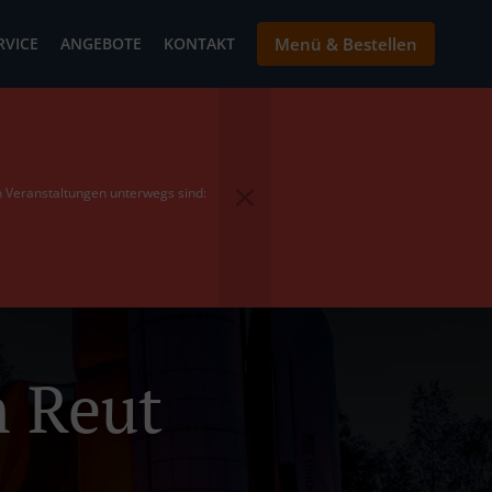
RVICE
ANGEBOTE
KONTAKT
Menü & Bestellen
en Veranstaltungen unterwegs sind:
n Reut