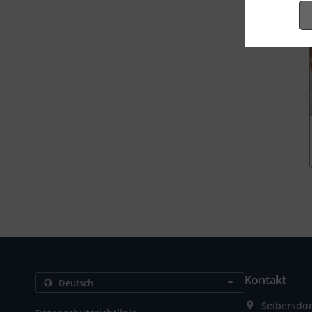
Kontakt
Seibersdor
.