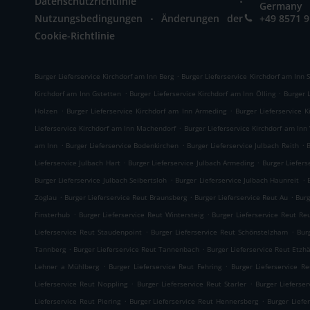
Datenschutzrichtlinie
Germany
.
Nutzungsbedingungen
Änderungen der
+49 8571 
Cookie-Richtlinie
.
Burger Lieferservice Kirchdorf am Inn Berg
Burger Lieferservice Kirchdorf am Inn
.
.
Kirchdorf am Inn Gstetten
Burger Lieferservice Kirchdorf am Inn Ölling
Burger 
.
.
Holzen
Burger Lieferservice Kirchdorf am Inn Armeding
Burger Lieferservice 
.
Lieferservice Kirchdorf am Inn Machendorf
Burger Lieferservice Kirchdorf am Inn
.
.
.
am Inn
Burger Lieferservice Bodenkirchen
Burger Lieferservice Julbach Reith
B
.
.
Lieferservice Julbach Hart
Burger Lieferservice Julbach Armeding
Burger Liefers
.
.
Burger Lieferservice Julbach Seibertsloh
Burger Lieferservice Julbach Haunreit
.
.
.
Zoglau
Burger Lieferservice Reut Braunsberg
Burger Lieferservice Reut Au
Burg
.
.
Finsterhub
Burger Lieferservice Reut Wintersteig
Burger Lieferservice Reut Re
.
.
Lieferservice Reut Staudenpoint
Burger Lieferservice Reut Schönstelzham
Bur
.
.
Tannberg
Burger Lieferservice Reut Tannenbach
Burger Lieferservice Reut Etzh
.
.
Lehner a Mühlberg
Burger Lieferservice Reut Fehring
Burger Lieferservice R
.
.
Lieferservice Reut Noppling
Burger Lieferservice Reut Starler
Burger Lieferse
.
.
Lieferservice Reut Piering
Burger Lieferservice Reut Hennersberg
Burger Liefe