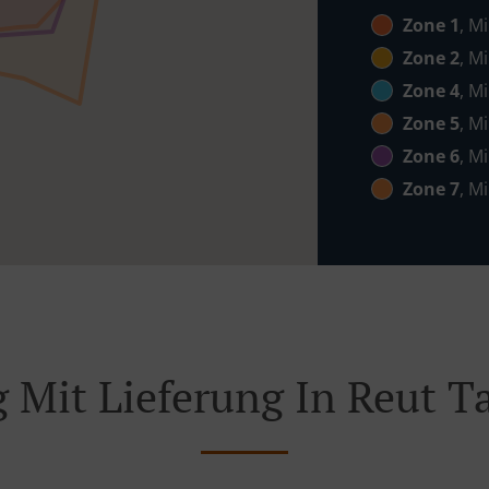
Zone 1
, M
Zone 2
, M
Zone 4
, M
Zone 5
, M
Zone 6
, M
Zone 7
, M
g Mit Lieferung In Reut 