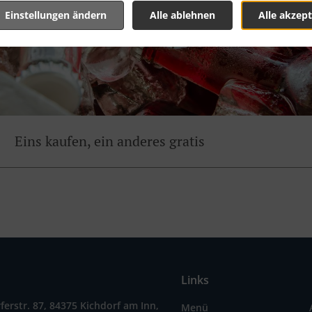
Einstellungen ändern
Alle ablehnen
Alle akzept
Eins kaufen, ein anderes gratis
Links
ferstr. 87, 84375 Kichdorf am Inn,
Menü