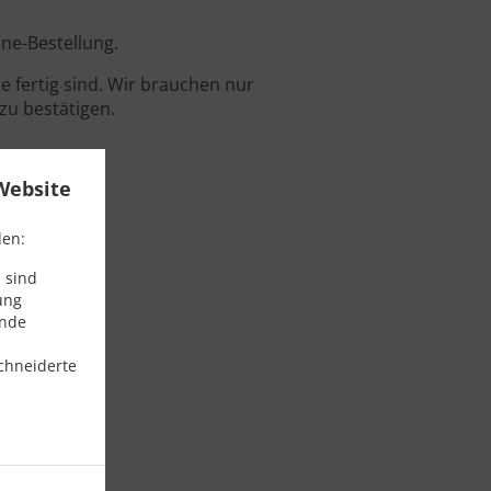
ine-Bestellung.
 fertig sind. Wir brauchen nur
zu bestätigen.
Website
den:
 sind
ung
ende
chneiderte