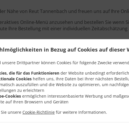
n der Nähe von Reut Tannenbach und freuen uns auf Ihre Onl
teraktives Online-Menü anzusehen und bestellen Sie wenn Sie
ute Ihre Bestellung mit einer individuellen Zeitabschätzung 
hlmöglichkeiten in Bezug auf Cookies auf dieser 
Angebote
 unsere Drittpartner können Cookies für folgende Zwecke verwen
ies, die für das Funktionieren
der Website unbedingt erforderlich
tionale Cookies
helfen uns, Ihre Daten bei Ihrer nächsten Bestell
matisch auszufüllen und die Website zu optimieren, um nachfolg
ellungen zu erleichtern
be-Cookies
ermöglichen interessenbasierte Werbung und maßges
lte auf Ihren Browsern und Geräten
n Sie unsere
Cookie-Richtlinie
für weitere Informationen.