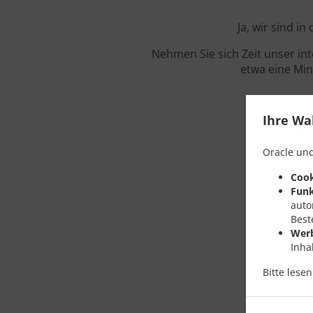
Ja, wir sind i
Nehmen Sie sich Zeit unser in
etwa eine Min
Ihre Wa
Oracle und
Cook
Funk
auto
Best
Wer
Inha
Bitte lese