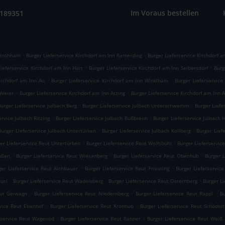
Im Voraus bestellen
9189351
.
.
 Strohham
Burger Lieferservice Kirchdorf am Inn Ramerding
Burger Lieferservice Kirchdorf a
.
.
Lieferservice Kirchdorf am Inn Hart
Burger Lieferservice Kirchdorf am Inn Seibersdorf
Burg
.
.
Kirchdorf am Inn Au
Burger Lieferservice Kirchdorf am Inn Winklham
Burger Lieferservice
.
.
 Weier
Burger Lieferservice Kirchdorf am Inn Atzing
Burger Lieferservice Kirchdorf am Inn 
.
.
urger Lieferservice Julbach Berg
Burger Lieferservice Julbach Unterschwemm
Burger Lief
.
.
ervice Julbach Ritzing
Burger Lieferservice Julbach Rußbrenn
Burger Lieferservice Julbach 
.
.
Burger Lieferservice Julbach Untertürken
Burger Lieferservice Julbach Kollberg
Burger Lief
.
.
er Lieferservice Reut Untertürken
Burger Lieferservice Reut Wolfsbühl
Burger Lieferservi
.
.
.
ußen
Burger Lieferservice Reut Wiesenberg
Burger Lieferservice Reut Obenhub
Burger 
.
.
ger Lieferservice Reut Aichbauer
Burger Lieferservice Reut Priesting
Burger Lieferservic
.
.
.
äusl
Burger Lieferservice Reut Wadelsberg
Burger Lieferservice Reut Osternberg
Burger Li
.
.
.
eut Geiwagn
Burger Lieferservice Reut Niedernberg
Burger Lieferservice Reut Rappl
B
.
.
rvice Reut Ebenhof
Burger Lieferservice Reut Kronhub
Burger Lieferservice Reut Schöderl
.
.
rservice Reut Wagenöd
Burger Lieferservice Reut Ranner
Burger Lieferservice Reut Weiß