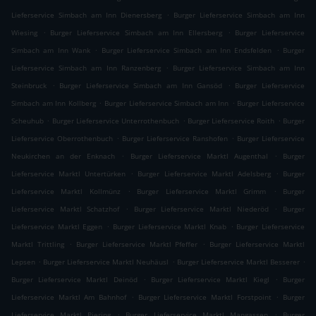
.
Lieferservice Simbach am Inn Dienersberg
Burger Lieferservice Simbach am Inn
.
.
Wiesing
Burger Lieferservice Simbach am Inn Ellersberg
Burger Lieferservice
.
.
Simbach am Inn Wank
Burger Lieferservice Simbach am Inn Endsfelden
Burger
.
Lieferservice Simbach am Inn Ranzenberg
Burger Lieferservice Simbach am Inn
.
.
Steinbruck
Burger Lieferservice Simbach am Inn Gansöd
Burger Lieferservice
.
.
Simbach am Inn Kollberg
Burger Lieferservice Simbach am Inn
Burger Lieferservice
.
.
.
Scheuhub
Burger Lieferservice Unterrothenbuch
Burger Lieferservice Roith
Burger
.
.
Lieferservice Oberrothenbuch
Burger Lieferservice Ranshofen
Burger Lieferservice
.
.
Neukirchen an der Enknach
Burger Lieferservice Marktl Augenthal
Burger
.
.
Lieferservice Marktl Untertürken
Burger Lieferservice Marktl Adelsberg
Burger
.
.
Lieferservice Marktl Kollmünz
Burger Lieferservice Marktl Grimm
Burger
.
.
Lieferservice Marktl Schatzhof
Burger Lieferservice Marktl Niederöd
Burger
.
.
Lieferservice Marktl Eggen
Burger Lieferservice Marktl Knab
Burger Lieferservice
.
.
Marktl Trittling
Burger Lieferservice Marktl Pfeffer
Burger Lieferservice Marktl
.
.
.
Lepsen
Burger Lieferservice Marktl Neuhäusl
Burger Lieferservice Marktl Besserer
.
.
Burger Lieferservice Marktl Deinöd
Burger Lieferservice Marktl Kiegl
Burger
.
.
Lieferservice Marktl Am Bahnhof
Burger Lieferservice Marktl Forstpoint
Burger
.
.
Lieferservice Marktl Piering
Burger Lieferservice Marktl Mangassen
Burger