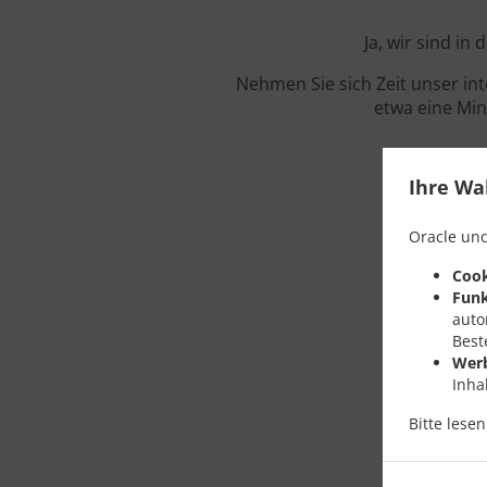
Ja, wir sind in
Nehmen Sie sich Zeit unser in
etwa eine Min
Ihre Wa
Oracle und
Cook
Funk
auto
Best
Wer
Inha
Bitte lese