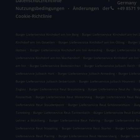
Datenschutzrichtlinie
Germany
.
Nutzungsbedingungen
Änderungen der
+49 8571 
Cookie-Richtlinie
.
Burger Lieferservice Kirchdorf am Inn Berg
Burger Lieferservice Kirchdorf am Inn
.
.
Kirchdorf am Inn Gstetten
Burger Lieferservice Kirchdorf am Inn Ölling
Burger 
.
.
Holzen
Burger Lieferservice Kirchdorf am Inn Armeding
Burger Lieferservice 
.
Lieferservice Kirchdorf am Inn Machendorf
Burger Lieferservice Kirchdorf am Inn
.
.
.
am Inn
Burger Lieferservice Bodenkirchen
Burger Lieferservice Julbach Reith
B
.
.
Lieferservice Julbach Hart
Burger Lieferservice Julbach Armeding
Burger Liefers
.
.
Burger Lieferservice Julbach Seibertsloh
Burger Lieferservice Julbach Haunreit
.
.
.
Zoglau
Burger Lieferservice Reut Braunsberg
Burger Lieferservice Reut Au
Burg
.
.
Finsterhub
Burger Lieferservice Reut Wintersteig
Burger Lieferservice Reut Re
.
.
Lieferservice Reut Staudenpoint
Burger Lieferservice Reut Schönstelzham
Bur
.
.
Tannberg
Burger Lieferservice Reut Tannenbach
Burger Lieferservice Reut Etzh
.
.
Lehner a Mühlberg
Burger Lieferservice Reut Fehring
Burger Lieferservice R
.
.
Lieferservice Reut Noppling
Burger Lieferservice Reut Starler
Burger Lieferse
.
.
Lieferservice Reut Piering
Burger Lieferservice Reut Hennersberg
Burger Liefe