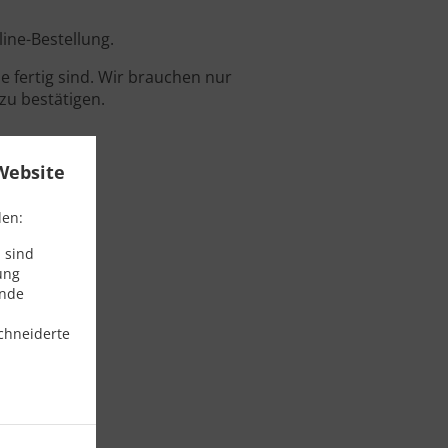
line-Bestellung.
 fertig sind. Wir brauchen nur
zu bestätigen.
Website
den:
 sind
ung
ende
chneiderte