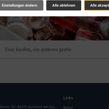
Einstellungen ändern
Alle ablehnen
Alle akzept
Eins kaufen, ein anderes gratis
Links
ferstr. 87, 84375 Kichdorf am Inn,
Menü