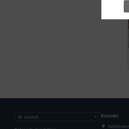
Kontakt
Seibersdor
.