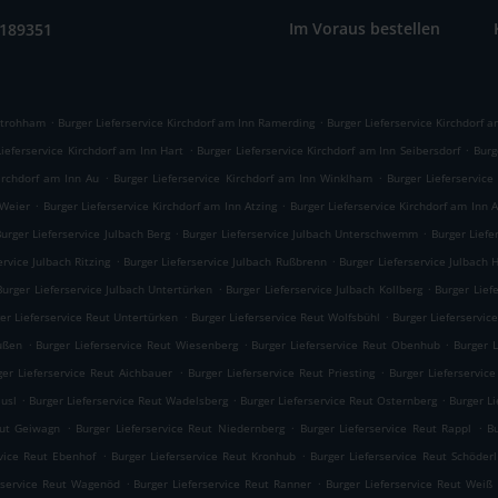
Im Voraus bestellen
9189351
.
.
 Strohham
Burger Lieferservice Kirchdorf am Inn Ramerding
Burger Lieferservice Kirchdorf a
.
.
Lieferservice Kirchdorf am Inn Hart
Burger Lieferservice Kirchdorf am Inn Seibersdorf
Burg
.
.
Kirchdorf am Inn Au
Burger Lieferservice Kirchdorf am Inn Winklham
Burger Lieferservice
.
.
 Weier
Burger Lieferservice Kirchdorf am Inn Atzing
Burger Lieferservice Kirchdorf am Inn 
.
.
urger Lieferservice Julbach Berg
Burger Lieferservice Julbach Unterschwemm
Burger Lief
.
.
ervice Julbach Ritzing
Burger Lieferservice Julbach Rußbrenn
Burger Lieferservice Julbach 
.
.
Burger Lieferservice Julbach Untertürken
Burger Lieferservice Julbach Kollberg
Burger Lief
.
.
er Lieferservice Reut Untertürken
Burger Lieferservice Reut Wolfsbühl
Burger Lieferservi
.
.
.
ußen
Burger Lieferservice Reut Wiesenberg
Burger Lieferservice Reut Obenhub
Burger 
.
.
ger Lieferservice Reut Aichbauer
Burger Lieferservice Reut Priesting
Burger Lieferservic
.
.
.
äusl
Burger Lieferservice Reut Wadelsberg
Burger Lieferservice Reut Osternberg
Burger Li
.
.
.
eut Geiwagn
Burger Lieferservice Reut Niedernberg
Burger Lieferservice Reut Rappl
B
.
.
rvice Reut Ebenhof
Burger Lieferservice Reut Kronhub
Burger Lieferservice Reut Schöderl
.
.
rservice Reut Wagenöd
Burger Lieferservice Reut Ranner
Burger Lieferservice Reut Weiß