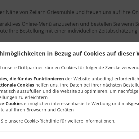
 der Nähe von Zeilarn Griesmühle und freuen uns auf Ihre On
teraktives Online-Menü anzusehen und bestellen Sie wenn Sie
ute Ihre Bestellung mit einer individuellen Zeitabschätzung 
hlmöglichkeiten in Bezug auf Cookies auf dieser 
Angebote
 unsere Drittpartner können Cookies für folgende Zwecke verwen
ies, die für das Funktionieren
der Website unbedingt erforderlich
tionale Cookies
helfen uns, Ihre Daten bei Ihrer nächsten Bestell
matisch auszufüllen und die Website zu optimieren, um nachfolg
ellungen zu erleichtern
be-Cookies
ermöglichen interessenbasierte Werbung und maßges
lte auf Ihren Browsern und Geräten
n Sie unsere
Cookie-Richtlinie
für weitere Informationen.