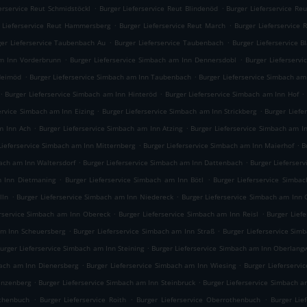
.
.
erservice Reut Schmidstöckl
Burger Lieferservice Reut Blindenöd
Burger Lieferservice Re
.
.
 Lieferservice Reut Hammersberg
Burger Lieferservice Reut March
Burger Lieferservice
.
.
ger Lieferservice Taubenbach Au
Burger Lieferservice Taubenbach
Burger Lieferservice 
.
.
am Inn Vorderbrunn
Burger Lieferservice Simbach am Inn Dennersdobl
Burger Lieferserv
.
.
 Heimöd
Burger Lieferservice Simbach am Inn Taubenbach
Burger Lieferservice Simbach am
.
.
.
Burger Lieferservice Simbach am Inn Hinteröd
Burger Lieferservice Simbach am Inn Hof
.
.
ervice Simbach am Inn Eizing
Burger Lieferservice Simbach am Inn Strickberg
Burger Liefe
.
.
m Inn Ach
Burger Lieferservice Simbach am Inn Atzing
Burger Lieferservice Simbach am 
.
.
Lieferservice Simbach am Inn Mitternberg
Burger Lieferservice Simbach am Inn Maierhof
B
.
.
bach am Inn Waltersdorf
Burger Lieferservice Simbach am Inn Dattenbach
Burger Lieferser
.
.
m Inn Dietmaning
Burger Lieferservice Simbach am Inn Bötl
Burger Lieferservice Simba
.
.
lln
Burger Lieferservice Simbach am Inn Niedereck
Burger Lieferservice Simbach am Inn
.
.
erservice Simbach am Inn Obereck
Burger Lieferservice Simbach am Inn Reisl
Burger Lief
.
.
am Inn Scheuersberg
Burger Lieferservice Simbach am Inn Straß
Burger Lieferservice Si
.
urger Lieferservice Simbach am Inn Steining
Burger Lieferservice Simbach am Inn Oberlang
.
.
bach am Inn Dienersberg
Burger Lieferservice Simbach am Inn Wiesing
Burger Lieferservi
.
.
anzenberg
Burger Lieferservice Simbach am Inn Steinbruck
Burger Lieferservice Simbach 
.
.
.
othenbuch
Burger Lieferservice Roith
Burger Lieferservice Oberrothenbuch
Burger Lie