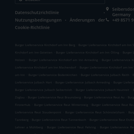
Seibersdor
.
Datenschutzrichtlinie
Germany
.
Nutzungsbedingungen
Änderungen der
+49 8571 
Cookie-Richtlinie
.
Burger Lieferservice Kirchdorf am Inn Berg
Burger Lieferservice Kirchdorf am Inn
.
.
Kirchdorf am Inn Gstetten
Burger Lieferservice Kirchdorf am Inn Ölling
Burger 
.
.
Holzen
Burger Lieferservice Kirchdorf am Inn Armeding
Burger Lieferservice 
.
Lieferservice Kirchdorf am Inn Machendorf
Burger Lieferservice Kirchdorf am Inn
.
.
.
am Inn
Burger Lieferservice Bodenkirchen
Burger Lieferservice Julbach Reith
B
.
.
Lieferservice Julbach Hart
Burger Lieferservice Julbach Armeding
Burger Liefers
.
.
Burger Lieferservice Julbach Seibertsloh
Burger Lieferservice Julbach Haunreit
.
.
.
Zoglau
Burger Lieferservice Reut Braunsberg
Burger Lieferservice Reut Au
Burg
.
.
Finsterhub
Burger Lieferservice Reut Wintersteig
Burger Lieferservice Reut Re
.
.
Lieferservice Reut Staudenpoint
Burger Lieferservice Reut Schönstelzham
Bur
.
.
Tannberg
Burger Lieferservice Reut Tannenbach
Burger Lieferservice Reut Etzh
.
.
Lehner a Mühlberg
Burger Lieferservice Reut Fehring
Burger Lieferservice R
.
.