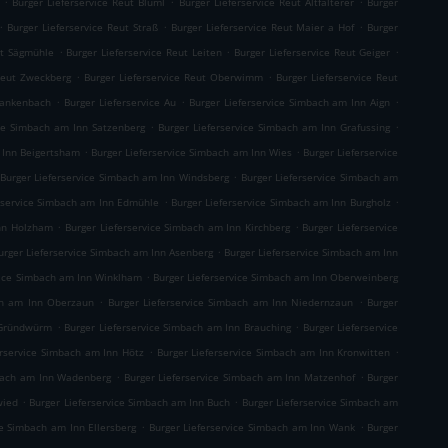
Burger Lieferservice Reut Blüml
Burger Lieferservice Reut Altfalterer
Burger
.
.
.
Burger Lieferservice Reut Straß
Burger Lieferservice Reut Maier a Hof
Burger
.
.
.
ut Sägmühle
Burger Lieferservice Reut Leiten
Burger Lieferservice Reut Geiger
.
.
 Reut Zweckberg
Burger Lieferservice Reut Oberwimm
Burger Lieferservice Reut
.
.
.
Blankenbach
Burger Lieferservice Au
Burger Lieferservice Simbach am Inn Aign
.
.
ice Simbach am Inn Satzenberg
Burger Lieferservice Simbach am Inn Grafussing
.
.
 Inn Beigertsham
Burger Lieferservice Simbach am Inn Wies
Burger Lieferservice
.
Burger Lieferservice Simbach am Inn Windsberg
Burger Lieferservice Simbach am
.
.
rservice Simbach am Inn Edmühle
Burger Lieferservice Simbach am Inn Burgholz
.
.
Inn Holzham
Burger Lieferservice Simbach am Inn Kirchberg
Burger Lieferservice
.
urger Lieferservice Simbach am Inn Asenberg
Burger Lieferservice Simbach am Inn
.
vice Simbach am Inn Winklham
Burger Lieferservice Simbach am Inn Oberweinberg
.
.
ch am Inn Oberzaun
Burger Lieferservice Simbach am Inn Niedernzaun
Burger
.
.
 Gründwürm
Burger Lieferservice Simbach am Inn Brauching
Burger Lieferservice
.
.
erservice Simbach am Inn Hötz
Burger Lieferservice Simbach am Inn Kronwitten
.
.
mbach am Inn Wadenberg
Burger Lieferservice Simbach am Inn Matzenhof
Burger
.
.
wied
Burger Lieferservice Simbach am Inn Buch
Burger Lieferservice Simbach am
.
.
ce Simbach am Inn Ellersberg
Burger Lieferservice Simbach am Inn Wank
Burger