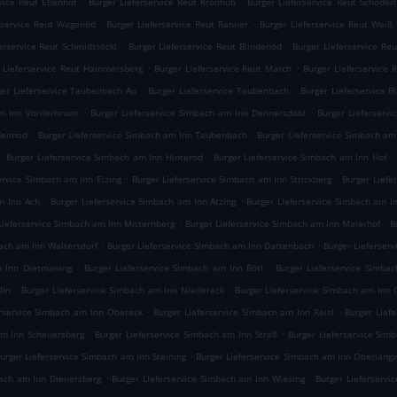
rvice Reut Ebenhof
Burger Lieferservice Reut Kronhub
Burger Lieferservice Reut Schöderl
.
.
rservice Reut Wagenöd
Burger Lieferservice Reut Ranner
Burger Lieferservice Reut Weiß
.
.
erservice Reut Schmidstöckl
Burger Lieferservice Reut Blindenöd
Burger Lieferservice Re
.
.
 Lieferservice Reut Hammersberg
Burger Lieferservice Reut March
Burger Lieferservice
.
.
ger Lieferservice Taubenbach Au
Burger Lieferservice Taubenbach
Burger Lieferservice 
.
.
am Inn Vorderbrunn
Burger Lieferservice Simbach am Inn Dennersdobl
Burger Lieferserv
.
.
 Heimöd
Burger Lieferservice Simbach am Inn Taubenbach
Burger Lieferservice Simbach am
.
.
.
Burger Lieferservice Simbach am Inn Hinteröd
Burger Lieferservice Simbach am Inn Hof
.
.
ervice Simbach am Inn Eizing
Burger Lieferservice Simbach am Inn Strickberg
Burger Liefe
.
.
m Inn Ach
Burger Lieferservice Simbach am Inn Atzing
Burger Lieferservice Simbach am 
.
.
Lieferservice Simbach am Inn Mitternberg
Burger Lieferservice Simbach am Inn Maierhof
B
.
.
bach am Inn Waltersdorf
Burger Lieferservice Simbach am Inn Dattenbach
Burger Lieferser
.
.
m Inn Dietmaning
Burger Lieferservice Simbach am Inn Bötl
Burger Lieferservice Simba
.
.
lln
Burger Lieferservice Simbach am Inn Niedereck
Burger Lieferservice Simbach am Inn
.
.
erservice Simbach am Inn Obereck
Burger Lieferservice Simbach am Inn Reisl
Burger Lief
.
.
am Inn Scheuersberg
Burger Lieferservice Simbach am Inn Straß
Burger Lieferservice Si
.
urger Lieferservice Simbach am Inn Steining
Burger Lieferservice Simbach am Inn Oberlang
.
.
bach am Inn Dienersberg
Burger Lieferservice Simbach am Inn Wiesing
Burger Lieferservi