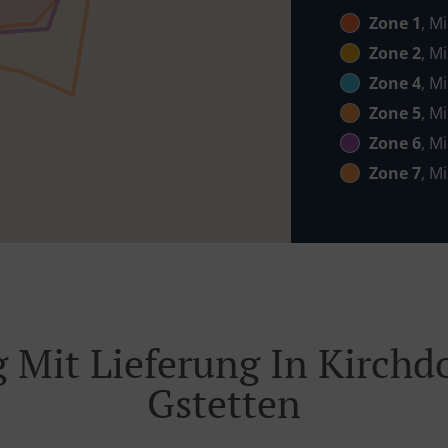
Zone 1
, M
Zone 2
, M
Zone 4
, M
Zone 5
, M
Zone 6
, M
Zone 7
, M
g Mit Lieferung In Kirchd
Gstetten