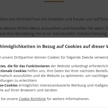
r Nähe von Kirchdorf am Inn Gstetten und freuen uns auf Ihre
teraktives Online-Menü anzusehen und bestellen Sie wenn Sie
ute Ihre Bestellung mit einer individuellen Zeitabschätzung 
hlmöglichkeiten in Bezug auf Cookies auf dieser 
 unsere Drittpartner können Cookies für folgende Zwecke verwen
Angebote
ies, die für das Funktionieren
der Website unbedingt erforderlich
tionale Cookies
helfen uns, Ihre Daten bei Ihrer nächsten Bestell
matisch auszufüllen und die Website zu optimieren, um nachfolg
ellungen zu erleichtern
be-Cookies
ermöglichen interessenbasierte Werbung und maßges
lte auf Ihren Browsern und Geräten
n Sie unsere
Cookie-Richtlinie
für weitere Informationen.