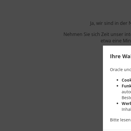
Ja, wir sind in de
Nehmen Sie sich Zeit unser in
etwa eine Min
Ihre Wa
Oracle und
Cook
Funk
auto
Best
Wer
Inha
Bitte lese