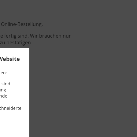
 Online-Bestellung.
 fertig sind. Wir brauchen nur
zu bestätigen.
Website
den:
 sind
ung
ende
chneiderte