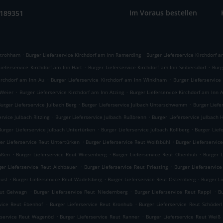
Im Voraus bestellen
9189351
.
.
 Strohham
Burger Lieferservice Kirchdorf am Inn Ramerding
Burger Lieferservice Kirchdorf a
.
.
Lieferservice Kirchdorf am Inn Hart
Burger Lieferservice Kirchdorf am Inn Seibersdorf
Burg
.
.
Kirchdorf am Inn Au
Burger Lieferservice Kirchdorf am Inn Winklham
Burger Lieferservice
.
.
 Weier
Burger Lieferservice Kirchdorf am Inn Atzing
Burger Lieferservice Kirchdorf am Inn 
.
.
urger Lieferservice Julbach Berg
Burger Lieferservice Julbach Unterschwemm
Burger Lief
.
.
ervice Julbach Ritzing
Burger Lieferservice Julbach Rußbrenn
Burger Lieferservice Julbach 
.
.
Burger Lieferservice Julbach Untertürken
Burger Lieferservice Julbach Kollberg
Burger Lief
.
.
er Lieferservice Reut Untertürken
Burger Lieferservice Reut Wolfsbühl
Burger Lieferservi
.
.
.
ußen
Burger Lieferservice Reut Wiesenberg
Burger Lieferservice Reut Obenhub
Burger 
.
.
ger Lieferservice Reut Aichbauer
Burger Lieferservice Reut Priesting
Burger Lieferservic
.
.
.
äusl
Burger Lieferservice Reut Wadelsberg
Burger Lieferservice Reut Osternberg
Burger Li
.
.
.
eut Geiwagn
Burger Lieferservice Reut Niedernberg
Burger Lieferservice Reut Rappl
B
.
.
rvice Reut Ebenhof
Burger Lieferservice Reut Kronhub
Burger Lieferservice Reut Schöderl
.
.
rservice Reut Wagenöd
Burger Lieferservice Reut Ranner
Burger Lieferservice Reut Weiß