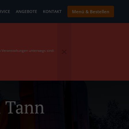
RVICE
ANGEBOTE
KONTAKT
Menü & Bestellen
en Veranstaltungen unterwegs sind:
n Tann