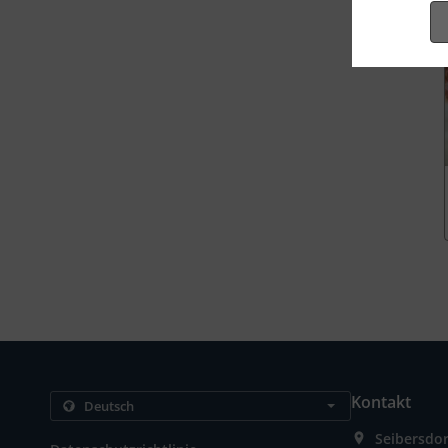
Kontakt
Seibersdor
.