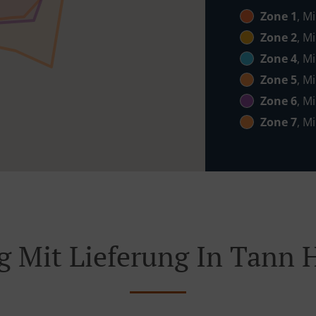
Zone 1
, M
Zone 2
, M
Zone 4
, M
Zone 5
, M
Zone 6
, M
Zone 7
, M
g Mit Lieferung In Tann 