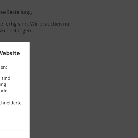
ne-Bestellung.
 fertig sind. Wir brauchen nur
zu bestätigen.
Website
den:
 sind
ung
ende
chneiderte