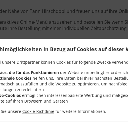
in der Nähe von Tann Hirschdobl und freuen uns auf Ihre Onli
teraktives Online-Menü anzusehen und bestellen Sie wenn Sie
ute Ihre Bestellung mit einer individuellen Zeitabschätzung 
hlmöglichkeiten in Bezug auf Cookies auf dieser 
Angebote
 unsere Drittpartner können Cookies für folgende Zwecke verwen
ies, die für das Funktionieren
der Website unbedingt erforderlich
tionale Cookies
helfen uns, Ihre Daten bei Ihrer nächsten Bestell
matisch auszufüllen und die Website zu optimieren, um nachfolg
ellungen zu erleichtern
be-Cookies
ermöglichen interessenbasierte Werbung und maßges
lte auf Ihren Browsern und Geräten
n Sie unsere
Cookie-Richtlinie
für weitere Informationen.