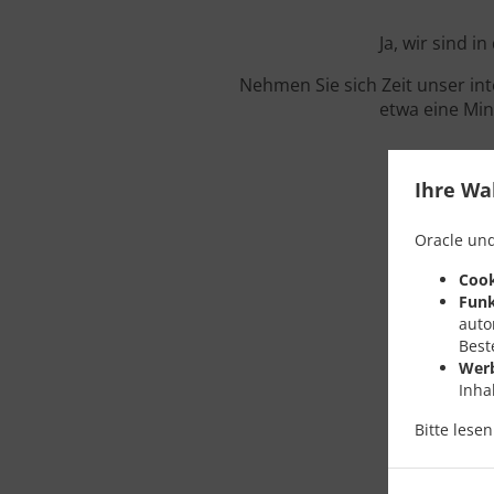
Ja, wir sind 
Nehmen Sie sich Zeit unser in
etwa eine Min
Ihre Wa
Oracle und
Cook
Funk
auto
Best
Wer
Inha
Bitte lese