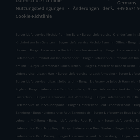
Datenschutzrichtlinie
Germany
.
Nutzungsbedingungen
Änderungen der
+49 8571 
Cookie-Richtlinie
.
Burger Lieferservice Kirchdorf am Inn Berg
Burger Lieferservice Kirchdorf am Inn
.
.
Kirchdorf am Inn Gstetten
Burger Lieferservice Kirchdorf am Inn Ölling
Burger 
.
.
Holzen
Burger Lieferservice Kirchdorf am Inn Armeding
Burger Lieferservice 
.
Lieferservice Kirchdorf am Inn Machendorf
Burger Lieferservice Kirchdorf am Inn
.
.
.
am Inn
Burger Lieferservice Bodenkirchen
Burger Lieferservice Julbach Reith
B
.
.
Lieferservice Julbach Hart
Burger Lieferservice Julbach Armeding
Burger Liefers
.
.
Burger Lieferservice Julbach Seibertsloh
Burger Lieferservice Julbach Haunreit
.
.
.
Zoglau
Burger Lieferservice Reut Braunsberg
Burger Lieferservice Reut Au
Burg
.
.
Finsterhub
Burger Lieferservice Reut Wintersteig
Burger Lieferservice Reut Re
.
.
Lieferservice Reut Staudenpoint
Burger Lieferservice Reut Schönstelzham
Bur
.
.
Tannberg
Burger Lieferservice Reut Tannenbach
Burger Lieferservice Reut Etzh
.
.
Lehner a Mühlberg
Burger Lieferservice Reut Fehring
Burger Lieferservice R
.
.
Lieferservice Reut Noppling
Burger Lieferservice Reut Starler
Burger Lieferse
.
.
Lieferservice Reut Piering
Burger Lieferservice Reut Hennersberg
Burger Liefe