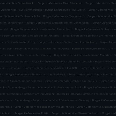
.
.
erservice Reut Schmidstöckl
Burger Lieferservice Reut Blindenöd
Burger Lieferservice Re
.
.
 Lieferservice Reut Hammersberg
Burger Lieferservice Reut March
Burger Lieferservice
.
.
ger Lieferservice Taubenbach Au
Burger Lieferservice Taubenbach
Burger Lieferservice 
.
.
am Inn Vorderbrunn
Burger Lieferservice Simbach am Inn Dennersdobl
Burger Lieferserv
.
.
 Heimöd
Burger Lieferservice Simbach am Inn Taubenbach
Burger Lieferservice Simbach am
.
.
.
Burger Lieferservice Simbach am Inn Hinteröd
Burger Lieferservice Simbach am Inn Hof
.
.
ervice Simbach am Inn Eizing
Burger Lieferservice Simbach am Inn Strickberg
Burger Liefe
.
.
m Inn Ach
Burger Lieferservice Simbach am Inn Atzing
Burger Lieferservice Simbach am 
.
.
Lieferservice Simbach am Inn Mitternberg
Burger Lieferservice Simbach am Inn Maierhof
B
.
.
bach am Inn Waltersdorf
Burger Lieferservice Simbach am Inn Dattenbach
Burger Lieferser
.
.
m Inn Dietmaning
Burger Lieferservice Simbach am Inn Bötl
Burger Lieferservice Simba
.
.
lln
Burger Lieferservice Simbach am Inn Niedereck
Burger Lieferservice Simbach am Inn
.
.
erservice Simbach am Inn Obereck
Burger Lieferservice Simbach am Inn Reisl
Burger Lief
.
.
am Inn Scheuersberg
Burger Lieferservice Simbach am Inn Straß
Burger Lieferservice Si
.
urger Lieferservice Simbach am Inn Steining
Burger Lieferservice Simbach am Inn Oberlang
.
.
bach am Inn Dienersberg
Burger Lieferservice Simbach am Inn Wiesing
Burger Lieferservi
.
.
anzenberg
Burger Lieferservice Simbach am Inn Steinbruck
Burger Lieferservice Simbach 
.
.
.
othenbuch
Burger Lieferservice Roith
Burger Lieferservice Oberrothenbuch
Burger Lie