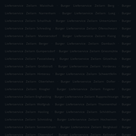
.
.
Lieferservice Zeilarn Maisthub
Burger Lieferservice Zeilarn Berg
Burger
.
.
Lieferservice Zeilarn Narrenham
Burger Lieferservice Zeilarn Lueg
Burger
.
.
Lieferservice Zeilarn Schallhub
Burger Lieferservice Zeilarn Untertürken
Burger
.
.
Lieferservice Zeilarn Schreding
Burger Lieferservice Zeilarn Ofenschwarz
Burger
.
.
Lieferservice Zeilarn Mannersdorf
Burger Lieferservice Zeilarn Fixing
Burger
.
.
Lieferservice Zeilarn Berger
Burger Lieferservice Zeilarn Dambach
Burger
.
.
Lieferservice Zeilarn Gumpersdorf
Burger Lieferservice Zeilarn Griesmühle
Burger
.
.
Lieferservice Zeilarn Passelsberg
Burger Lieferservice Zeilarn Gitzelhub
Burger
.
.
Lieferservice Zeilarn Großstraß
Burger Lieferservice Zeilarn Vorderau
Burger
.
.
Lieferservice Zeilarn Hinterau
Burger Lieferservice Zeilarn Schwertfelln
Burger
.
.
Lieferservice Zeilarn Oberlehen
Burger Lieferservice Zeilarn Dofler
Burger
.
.
Lieferservice Zeilarn Knogler
Burger Lieferservice Zeilarn Fingerer
Burger
.
.
Lieferservice Zeilarn Enghasling
Burger Lieferservice Zeilarn Rupprechtsaign
Burger
.
.
Lieferservice Zeilarn Wolfgrub
Burger Lieferservice Zeilarn Thannenthal
Burger
.
.
Lieferservice Zeilarn Hasling
Burger Lieferservice Zeilarn Schildthurn
Burger
.
.
Lieferservice Zeilarn Schmiding
Burger Lieferservice Zeilarn Hochwimm
Burger
.
.
Lieferservice Zeilarn Sonnertsham
Burger Lieferservice Zeilarn Berghäusl
Burger
.
.
Lieferservice Zeilarn Oberndorf
Burger Lieferservice Zeilarn Kellndorf
Burger