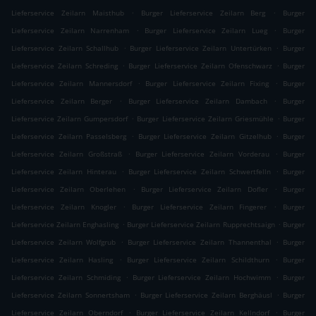
.
.
Lieferservice Zeilarn Maisthub
Burger Lieferservice Zeilarn Berg
Burger
.
.
Lieferservice Zeilarn Narrenham
Burger Lieferservice Zeilarn Lueg
Burger
.
.
Lieferservice Zeilarn Schallhub
Burger Lieferservice Zeilarn Untertürken
Burger
.
.
Lieferservice Zeilarn Schreding
Burger Lieferservice Zeilarn Ofenschwarz
Burger
.
.
Lieferservice Zeilarn Mannersdorf
Burger Lieferservice Zeilarn Fixing
Burger
.
.
Lieferservice Zeilarn Berger
Burger Lieferservice Zeilarn Dambach
Burger
.
.
Lieferservice Zeilarn Gumpersdorf
Burger Lieferservice Zeilarn Griesmühle
Burger
.
.
Lieferservice Zeilarn Passelsberg
Burger Lieferservice Zeilarn Gitzelhub
Burger
.
.
Lieferservice Zeilarn Großstraß
Burger Lieferservice Zeilarn Vorderau
Burger
.
.
Lieferservice Zeilarn Hinterau
Burger Lieferservice Zeilarn Schwertfelln
Burger
.
.
Lieferservice Zeilarn Oberlehen
Burger Lieferservice Zeilarn Dofler
Burger
.
.
Lieferservice Zeilarn Knogler
Burger Lieferservice Zeilarn Fingerer
Burger
.
.
Lieferservice Zeilarn Enghasling
Burger Lieferservice Zeilarn Rupprechtsaign
Burger
.
.
Lieferservice Zeilarn Wolfgrub
Burger Lieferservice Zeilarn Thannenthal
Burger
.
.
Lieferservice Zeilarn Hasling
Burger Lieferservice Zeilarn Schildthurn
Burger
.
.
Lieferservice Zeilarn Schmiding
Burger Lieferservice Zeilarn Hochwimm
Burger
.
.
Lieferservice Zeilarn Sonnertsham
Burger Lieferservice Zeilarn Berghäusl
Burger
.
.
Lieferservice Zeilarn Oberndorf
Burger Lieferservice Zeilarn Kellndorf
Burger