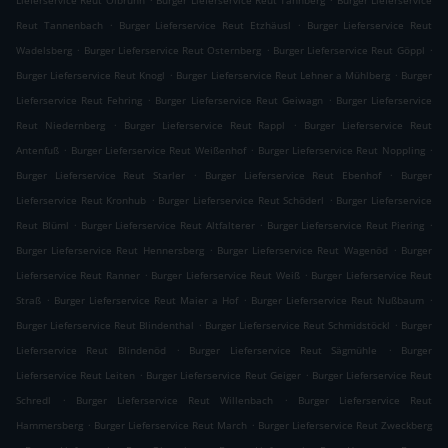
Lieferservice Reut Ölbrunn
Burger Lieferservice Reut Tannberg
Burger Lieferservice
.
.
Reut Tannenbach
Burger Lieferservice Reut Etzhäusl
Burger Lieferservice Reut
.
.
.
Wadelsberg
Burger Lieferservice Reut Osternberg
Burger Lieferservice Reut Göppl
.
.
Burger Lieferservice Reut Knogl
Burger Lieferservice Reut Lehner a Mühlberg
Burger
.
.
Lieferservice Reut Fehring
Burger Lieferservice Reut Geiwagn
Burger Lieferservice
.
.
Reut Niedernberg
Burger Lieferservice Reut Rappl
Burger Lieferservice Reut
.
.
.
Antenfuß
Burger Lieferservice Reut Weißenhof
Burger Lieferservice Reut Noppling
.
.
Burger Lieferservice Reut Starler
Burger Lieferservice Reut Ebenhof
Burger
.
.
Lieferservice Reut Kronhub
Burger Lieferservice Reut Schöderl
Burger Lieferservice
.
.
.
Reut Blüml
Burger Lieferservice Reut Altfalterer
Burger Lieferservice Reut Piering
.
.
Burger Lieferservice Reut Hennersberg
Burger Lieferservice Reut Wagenöd
Burger
.
.
Lieferservice Reut Ranner
Burger Lieferservice Reut Weiß
Burger Lieferservice Reut
.
.
.
Straß
Burger Lieferservice Reut Maier a Hof
Burger Lieferservice Reut Nußbaum
.
.
Burger Lieferservice Reut Blindenthal
Burger Lieferservice Reut Schmidstöckl
Burger
.
.
Lieferservice Reut Blindenöd
Burger Lieferservice Reut Sägmühle
Burger
.
.
Lieferservice Reut Leiten
Burger Lieferservice Reut Geiger
Burger Lieferservice Reut
.
.
Schredl
Burger Lieferservice Reut Willenbach
Burger Lieferservice Reut
.
.
Hammersberg
Burger Lieferservice Reut March
Burger Lieferservice Reut Zweckberg
.
.
.