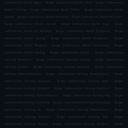
.
.
Lieferservice Marktl Eggen
Burger Lieferservice Marktl Knab
Burger Lieferservice
.
.
Marktl Trittling
Burger Lieferservice Marktl Pfeffer
Burger Lieferservice Marktl
.
.
.
Lepsen
Burger Lieferservice Marktl Neuhäusl
Burger Lieferservice Marktl Besserer
.
.
Burger Lieferservice Marktl Deinöd
Burger Lieferservice Marktl Kiegl
Burger
.
.
Lieferservice Marktl Am Bahnhof
Burger Lieferservice Marktl Forstpoint
Burger
.
.
Lieferservice Marktl Piering
Burger Lieferservice Marktl Mangassen
Burger
.
.
Lieferservice Marktl Bergham
Burger Lieferservice Marktl Fürstenberg
Burger
.
.
Lieferservice Marktl Gerling
Burger Lieferservice Marktl
Burger Lieferservice
.
.
Haiming Winklham
Burger Lieferservice Haiming Schwaig
Burger Lieferservice
.
.
Haiming Vordorf
Burger Lieferservice Haiming Spannloh
Burger Lieferservice
.
.
Haiming Unterviehhausen
Burger Lieferservice Haiming Niedergottsau
Burger
.
.
Lieferservice Haiming Haunreit
Burger Lieferservice Haiming Haid
Burger
.
.
Lieferservice Haiming Fahnbach
Burger Lieferservice Haiming Haarbach
Burger
.
.
Lieferservice Haiming Oberviehhausen
Burger Lieferservice Haiming Weg
Burger
.
.
Lieferservice Haiming Daxenthal
Burger Lieferservice Haiming Holzhausen
Burger
.
.
Lieferservice Haiming Au
Burger Lieferservice Haiming Motzenbrunn
Burger
.
.
Lieferservice Haiming Moosen
Burger Lieferservice Haiming Hub
Burger
.
.
Lieferservice Haiming Piesing
Burger Lieferservice Haiming Bergham
Burger