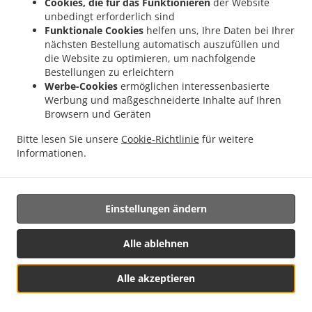
Cookies, die für das Funktionieren
der Website
.
.
Lieferservice Tann
Burger Lieferservice Brunn im Gries
Burger Lieferservice
unbedingt erforderlich sind
.
.
Wittibreut Taubenbeck
Burger Lieferservice Wittibreut Ungnaden
Burger
Funktionale Cookies
helfen uns, Ihre Daten bei Ihrer
nächsten Bestellung automatisch auszufüllen und
.
.
Lieferservice Wittibreut Thal
Burger Lieferservice Wittibreut Kiening
Burger
die Website zu optimieren, um nachfolgende
.
.
Lieferservice Wittibreut Schrattenthal
Burger Lieferservice Wittibreut Rampelhub
Bestellungen zu erleichtern
.
.
Burger Lieferservice Wittibreut Weißen
Burger Lieferservice Wittibreut Aiden
Burger
Werbe-Cookies
ermöglichen interessenbasierte
.
.
Lieferservice Wittibreut Speck
Burger Lieferservice Wittibreut Weiding a. Wald
Werbung und maßgeschneiderte Inhalte auf Ihren
Browsern und Geräten
.
Burger Lieferservice Wittibreut Weniglehen
Burger Lieferservice Wittibreut
.
.
.
Weichselbaum
Burger Lieferservice Wittibreut
Burger Lieferservice Königsaich
Bitte lesen Sie unsere
Cookie-Richtlinie
für weitere
.
.
Burger Lieferservice Schwand im Innkreis
Burger Lieferservice Gries
Burger
Informationen.
.
.
Lieferservice Mühltal
Burger Lieferservice Stubenberg
Burger Lieferservice
.
.
Hengersberg
Fast Food Lieferservice
Essen zum mitnehmen und zum Liefern
Einstellungen ändern
Alle ablehnen
Alle akzeptieren