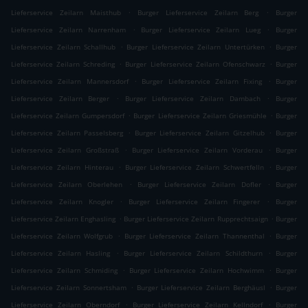
.
.
Lieferservice Zeilarn Maisthub
Burger Lieferservice Zeilarn Berg
Burger
.
.
Lieferservice Zeilarn Narrenham
Burger Lieferservice Zeilarn Lueg
Burger
.
.
Lieferservice Zeilarn Schallhub
Burger Lieferservice Zeilarn Untertürken
Burger
.
.
Lieferservice Zeilarn Schreding
Burger Lieferservice Zeilarn Ofenschwarz
Burger
.
.
Lieferservice Zeilarn Mannersdorf
Burger Lieferservice Zeilarn Fixing
Burger
.
.
Lieferservice Zeilarn Berger
Burger Lieferservice Zeilarn Dambach
Burger
.
.
Lieferservice Zeilarn Gumpersdorf
Burger Lieferservice Zeilarn Griesmühle
Burger
.
.
Lieferservice Zeilarn Passelsberg
Burger Lieferservice Zeilarn Gitzelhub
Burger
.
.
Lieferservice Zeilarn Großstraß
Burger Lieferservice Zeilarn Vorderau
Burger
.
.
Lieferservice Zeilarn Hinterau
Burger Lieferservice Zeilarn Schwertfelln
Burger
.
.
Lieferservice Zeilarn Oberlehen
Burger Lieferservice Zeilarn Dofler
Burger
.
.
Lieferservice Zeilarn Knogler
Burger Lieferservice Zeilarn Fingerer
Burger
.
.
Lieferservice Zeilarn Enghasling
Burger Lieferservice Zeilarn Rupprechtsaign
Burger
.
.
Lieferservice Zeilarn Wolfgrub
Burger Lieferservice Zeilarn Thannenthal
Burger
.
.
Lieferservice Zeilarn Hasling
Burger Lieferservice Zeilarn Schildthurn
Burger
.
.
Lieferservice Zeilarn Schmiding
Burger Lieferservice Zeilarn Hochwimm
Burger
.
.
Lieferservice Zeilarn Sonnertsham
Burger Lieferservice Zeilarn Berghäusl
Burger
.
.
Lieferservice Zeilarn Oberndorf
Burger Lieferservice Zeilarn Kellndorf
Burger