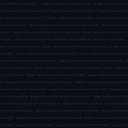
.
.
erservice Reut Schmidstöckl
Burger Lieferservice Reut Blindenöd
Burger Lieferservice Re
.
.
 Lieferservice Reut Hammersberg
Burger Lieferservice Reut March
Burger Lieferservice
.
.
ger Lieferservice Taubenbach Au
Burger Lieferservice Taubenbach
Burger Lieferservice 
.
.
am Inn Vorderbrunn
Burger Lieferservice Simbach am Inn Dennersdobl
Burger Lieferserv
.
.
 Heimöd
Burger Lieferservice Simbach am Inn Taubenbach
Burger Lieferservice Simbach am
.
.
.
Burger Lieferservice Simbach am Inn Hinteröd
Burger Lieferservice Simbach am Inn Hof
.
.
ervice Simbach am Inn Eizing
Burger Lieferservice Simbach am Inn Strickberg
Burger Liefe
.
.
m Inn Ach
Burger Lieferservice Simbach am Inn Atzing
Burger Lieferservice Simbach am 
.
.
Lieferservice Simbach am Inn Mitternberg
Burger Lieferservice Simbach am Inn Maierhof
B
.
.
bach am Inn Waltersdorf
Burger Lieferservice Simbach am Inn Dattenbach
Burger Lieferser
.
.
m Inn Dietmaning
Burger Lieferservice Simbach am Inn Bötl
Burger Lieferservice Simba
.
.
lln
Burger Lieferservice Simbach am Inn Niedereck
Burger Lieferservice Simbach am Inn
.
.
erservice Simbach am Inn Obereck
Burger Lieferservice Simbach am Inn Reisl
Burger Lief
.
.
am Inn Scheuersberg
Burger Lieferservice Simbach am Inn Straß
Burger Lieferservice Si
.
urger Lieferservice Simbach am Inn Steining
Burger Lieferservice Simbach am Inn Oberlang
.
.
bach am Inn Dienersberg
Burger Lieferservice Simbach am Inn Wiesing
Burger Lieferservi
.
.
anzenberg
Burger Lieferservice Simbach am Inn Steinbruck
Burger Lieferservice Simbach 
.
.
.
othenbuch
Burger Lieferservice Roith
Burger Lieferservice Oberrothenbuch
Burger Lie