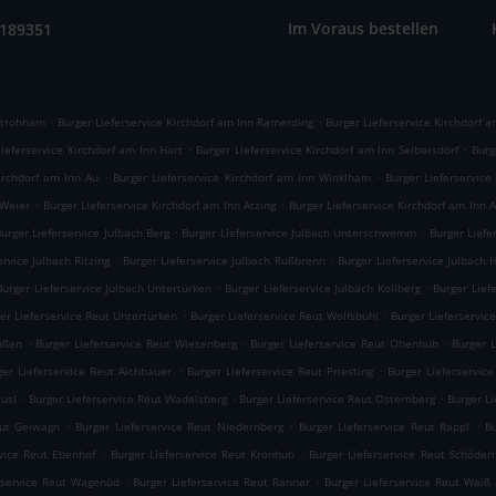
Im Voraus bestellen
9189351
.
.
 Strohham
Burger Lieferservice Kirchdorf am Inn Ramerding
Burger Lieferservice Kirchdorf a
.
.
Lieferservice Kirchdorf am Inn Hart
Burger Lieferservice Kirchdorf am Inn Seibersdorf
Burg
.
.
Kirchdorf am Inn Au
Burger Lieferservice Kirchdorf am Inn Winklham
Burger Lieferservice
.
.
 Weier
Burger Lieferservice Kirchdorf am Inn Atzing
Burger Lieferservice Kirchdorf am Inn 
.
.
urger Lieferservice Julbach Berg
Burger Lieferservice Julbach Unterschwemm
Burger Lief
.
.
ervice Julbach Ritzing
Burger Lieferservice Julbach Rußbrenn
Burger Lieferservice Julbach 
.
.
Burger Lieferservice Julbach Untertürken
Burger Lieferservice Julbach Kollberg
Burger Lief
.
.
er Lieferservice Reut Untertürken
Burger Lieferservice Reut Wolfsbühl
Burger Lieferservi
.
.
.
ußen
Burger Lieferservice Reut Wiesenberg
Burger Lieferservice Reut Obenhub
Burger 
.
.
ger Lieferservice Reut Aichbauer
Burger Lieferservice Reut Priesting
Burger Lieferservic
.
.
.
äusl
Burger Lieferservice Reut Wadelsberg
Burger Lieferservice Reut Osternberg
Burger Li
.
.
.
eut Geiwagn
Burger Lieferservice Reut Niedernberg
Burger Lieferservice Reut Rappl
B
.
.
rvice Reut Ebenhof
Burger Lieferservice Reut Kronhub
Burger Lieferservice Reut Schöderl
.
.
rservice Reut Wagenöd
Burger Lieferservice Reut Ranner
Burger Lieferservice Reut Weiß