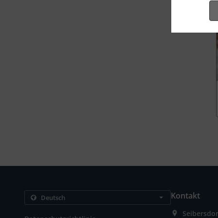
Kontakt
Seibersdor
.