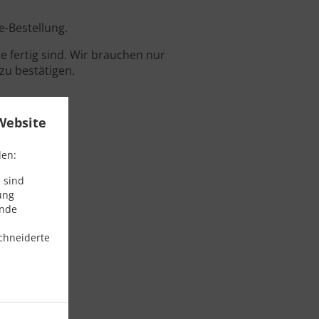
e-Bestellung.
 fertig sind. Wir brauchen nur
zu bestätigen.
Website
den:
 sind
ung
ende
chneiderte