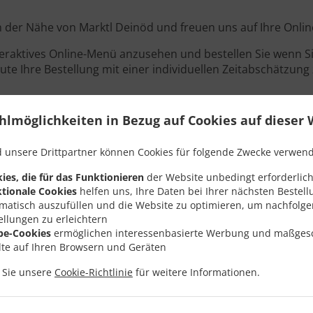
 in der Nähe von Marktl Deinöd und freuen uns auf Ihre Onlin
teraktives Online-Menü anzusehen und bestellen Sie wenn Sie
ute Ihre Bestellung mit einer individuellen Zeitabschätzung 
hlmöglichkeiten in Bezug auf Cookies auf dieser 
Angebote
 unsere Drittpartner können Cookies für folgende Zwecke verwen
ies, die für das Funktionieren
der Website unbedingt erforderlich
tionale Cookies
helfen uns, Ihre Daten bei Ihrer nächsten Bestell
matisch auszufüllen und die Website zu optimieren, um nachfolg
ellungen zu erleichtern
be-Cookies
ermöglichen interessenbasierte Werbung und maßges
lte auf Ihren Browsern und Geräten
n Sie unsere
Cookie-Richtlinie
für weitere Informationen.