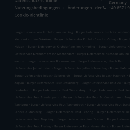
Datenschutzrichtlinie
Germany
.
Nutzungsbedingungen
Änderungen der
+49 8571 
Cookie-Richtlinie
.
Burger Lieferservice Kirchdorf am Inn Berg
Burger Lieferservice Kirchdorf am Inn
.
.
Kirchdorf am Inn Gstetten
Burger Lieferservice Kirchdorf am Inn Ölling
Burger 
.
.
Holzen
Burger Lieferservice Kirchdorf am Inn Armeding
Burger Lieferservice 
.
Lieferservice Kirchdorf am Inn Machendorf
Burger Lieferservice Kirchdorf am Inn
.
.
.
am Inn
Burger Lieferservice Bodenkirchen
Burger Lieferservice Julbach Reith
B
.
.
Lieferservice Julbach Hart
Burger Lieferservice Julbach Armeding
Burger Liefers
.
.
Burger Lieferservice Julbach Seibertsloh
Burger Lieferservice Julbach Haunreit
.
.
.
Zoglau
Burger Lieferservice Reut Braunsberg
Burger Lieferservice Reut Au
Burg
.
.
Finsterhub
Burger Lieferservice Reut Wintersteig
Burger Lieferservice Reut Re
.
.
Lieferservice Reut Staudenpoint
Burger Lieferservice Reut Schönstelzham
Bur
.
.
Tannberg
Burger Lieferservice Reut Tannenbach
Burger Lieferservice Reut Etzh
.
.
Lehner a Mühlberg
Burger Lieferservice Reut Fehring
Burger Lieferservice R
.
.
Lieferservice Reut Noppling
Burger Lieferservice Reut Starler
Burger Lieferse
.
.
Lieferservice Reut Piering
Burger Lieferservice Reut Hennersberg
Burger Liefe