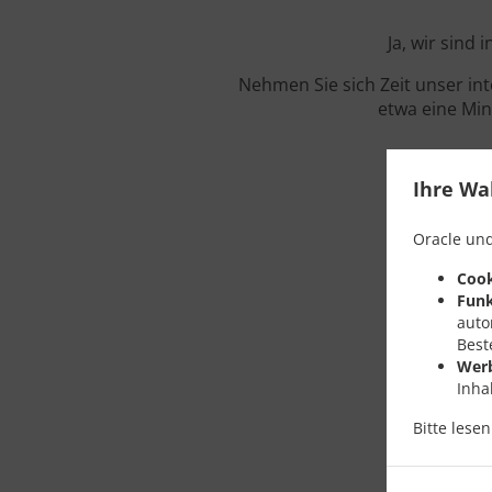
Ja, wir sind
Nehmen Sie sich Zeit unser in
etwa eine Min
Ihre Wa
Oracle und
Cook
Funk
auto
Best
Wer
Inha
Bitte lese